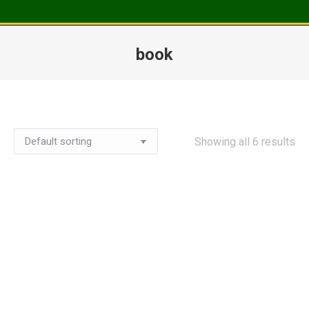
book
Vous êtes ici :
Showing all 6 results