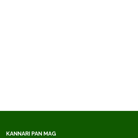
Traditional Italian Cuisine
49,99
€
KANNARI PAN MAG